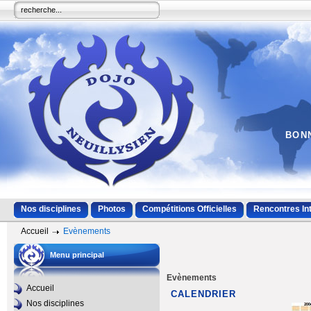
BONN
Nos disciplines
Photos
Compétitions Officielles
Rencontres In
Accueil
Evènements
Menu principal
Evènements
Accueil
CALENDRIER
Nos disciplines