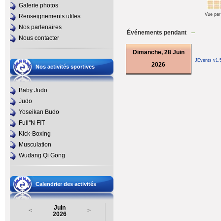
Galerie photos
Vue par
Renseignements utiles
Nos partenaires
Événements pendant
Nous contacter
Dimanche, 28 Juin
JEvents v1.
2026
Nos activités sportives
Baby Judo
Judo
Yoseikan Budo
Full''N FIT
Kick-Boxing
Musculation
Wudang Qi Gong
Calendrier des activités
Juin
<
>
2026