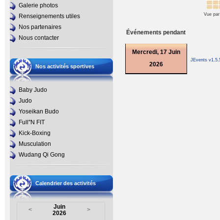
Galerie photos
Vue par
Renseignements utiles
Nos partenaires
Événements pendant
Nous contacter
Mercredi, 17 Juin
JEvents v1.5
2026
Nos activités sportives
Baby Judo
Judo
Yoseikan Budo
Full''N FIT
Kick-Boxing
Musculation
Wudang Qi Gong
Calendrier des activités
Juin
<
>
2026