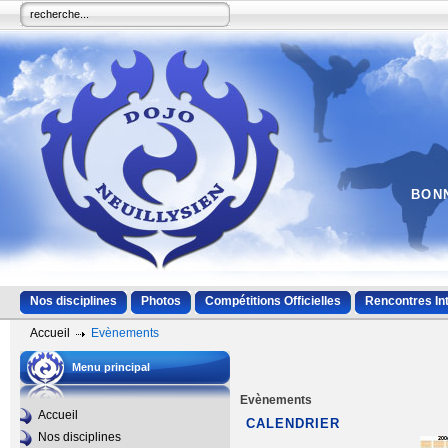
BONN
Nos disciplines
Photos
Compétitions Officielles
Rencontres In
Accueil
Evènements
Menu principal
Evènements
Accueil
CALENDRIER
Nos disciplines