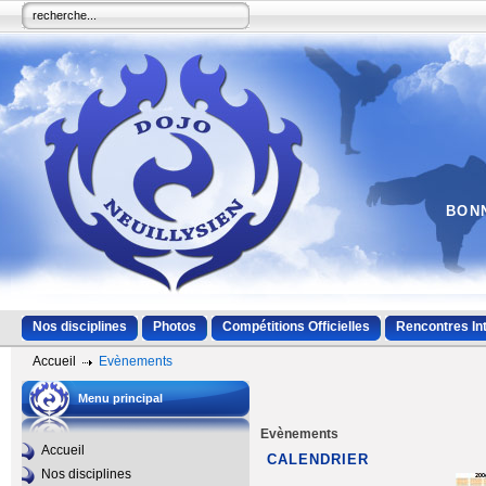
BONN
Nos disciplines
Photos
Compétitions Officielles
Rencontres In
Accueil
Evènements
Menu principal
Evènements
Accueil
CALENDRIER
Nos disciplines