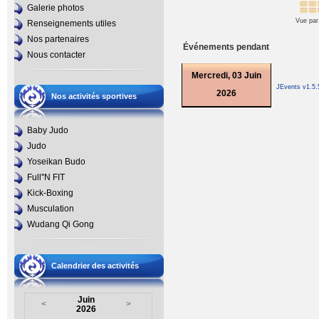
Galerie photos
Vue par
Renseignements utiles
Nos partenaires
Événements pendant
Nous contacter
Mercredi, 03 Juin
JEvents v1.5
2026
Nos activités sportives
Baby Judo
Judo
Yoseikan Budo
Full''N FIT
Kick-Boxing
Musculation
Wudang Qi Gong
Calendrier des activités
Juin
<
>
2026