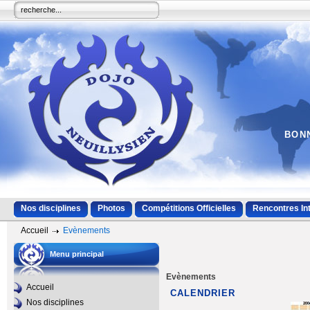
BONN
Nos disciplines
Photos
Compétitions Officielles
Rencontres In
Accueil
Evènements
Menu principal
Evènements
Accueil
CALENDRIER
Nos disciplines