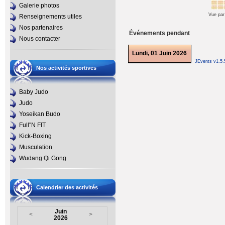
Galerie photos
Vue par
Renseignements utiles
Nos partenaires
Événements pendant
Nous contacter
Lundi, 01 Juin 2026
JEvents v1.5
Nos activités sportives
Baby Judo
Judo
Yoseikan Budo
Full''N FIT
Kick-Boxing
Musculation
Wudang Qi Gong
Calendrier des activités
Juin
<
>
2026