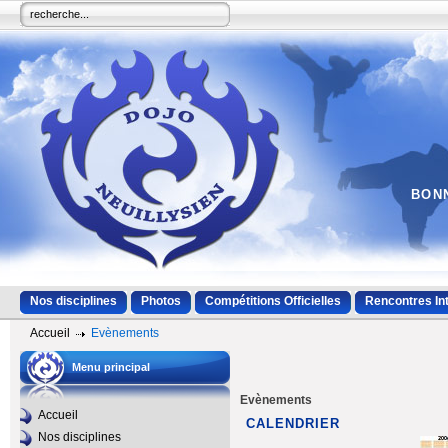
BONN
Nos disciplines
Photos
Compétitions Officielles
Rencontres In
Accueil
Evènements
Menu principal
Evènements
Accueil
CALENDRIER
Nos disciplines