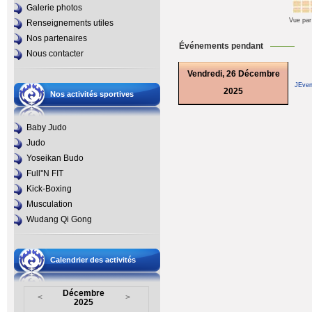
Galerie photos
Vue par
Renseignements utiles
Nos partenaires
Événements pendant
Nous contacter
Vendredi, 26 Décembre
JEven
2025
Nos activités sportives
Baby Judo
Judo
Yoseikan Budo
Full''N FIT
Kick-Boxing
Musculation
Wudang Qi Gong
Calendrier des activités
Décembre
<
>
2025