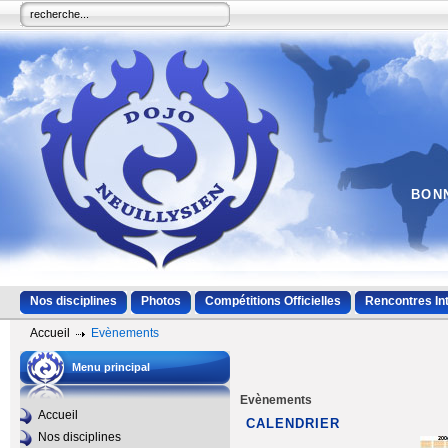
BONN
Nos disciplines
Photos
Compétitions Officielles
Rencontres In
Accueil
Evènements
Menu principal
Evènements
Accueil
CALENDRIER
Nos disciplines