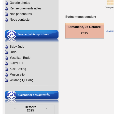
Galerie photos
Vue par
Renseignements utiles
Nos partenaires
Événements pendant
Nous contacter
Dimanche, 05 Octobre
JEvent
2025
Nos activités sportives
Baby Judo
Judo
Yoseikan Budo
Full''N FIT
Kick-Boxing
Musculation
Wudang Qi Gong
Calendrier des activités
Octobre
<
>
2025