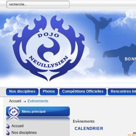
BONN
Nos disciplines
Photos
Compétitions Officielles
Rencontres In
Accueil
Evènements
Menu principal
Evènements
Accueil
CALENDRIER
Nos disciplines