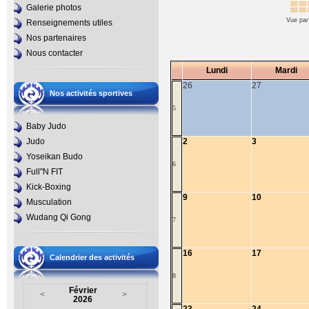
Galerie photos
Vue par
Renseignements utiles
Nos partenaires
Nous contacter
Lundi
Mardi
26
27
Nos activités sportives
5
Baby Judo
Judo
2
3
Yoseikan Budo
6
Full''N FIT
Kick-Boxing
9
10
Musculation
Wudang Qi Gong
7
16
17
Calendrier des activités
8
Février
<
>
2026