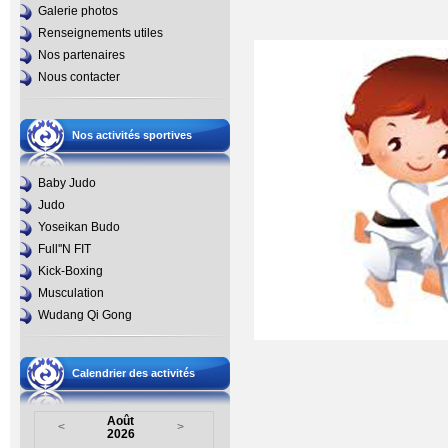
Galerie photos
Renseignements utiles
Nos partenaires
Nous contacter
Nos activités sportives
Baby Judo
Judo
Yoseikan Budo
Full''N FIT
Kick-Boxing
Musculation
Wudang Qi Gong
Calendrier des activités
Août
<
>
2026