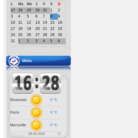
L
Ma
Me
J
V
S
D
27
28
29
30
31
1
2
3
4
5
6
7
8
9
10
11
12
13
14
15
16
17
18
19
20
21
22
23
24
25
26
27
28
29
30
31
1
2
3
4
5
6
Météo
Beauvais
0 °C
Paris
0 °C
Marseille
0 °C
08.08.2026